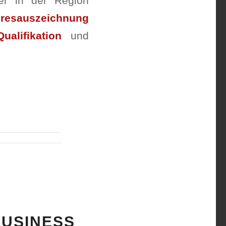
ler in der Region
resauszeichnung
ualifikation
und
BUSINESS