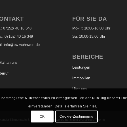
ONTAKT
FÜR SIE DA
l.: 07152/ 40 16 348
Mo-Fr: 10:00-18:00 Uhr
x.: 07152/ 40 16 349
Sa: 10:00-13:00 Uhr
il: info@bw-wohnwert.de
BEREICHE
Mail an uns
Leistungen
erruf
Immobilien
Über uns
 bestmögliche Nutzererlebnis zu ermöglichen. Mit der Nutzung unserer Die
einverstanden. Details erfahren Sie hier.
OK
Cookie-Zustimmung
exander Klingenstein & Hagen Glötter -
powered by Enfold WordPress Theme