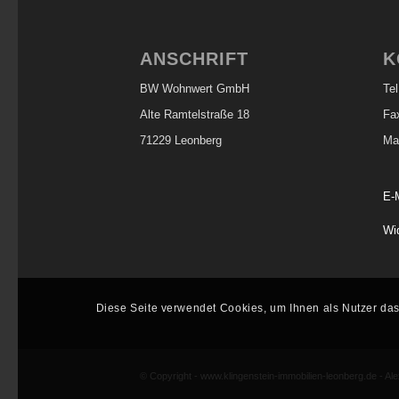
ANSCHRIFT
K
BW Wohnwert GmbH
Te
Alte Ramtelstraße 18
Fa
71229 Leonberg
Ma
E-
Wid
Diese Seite verwendet Cookies, um Ihnen als Nutzer das
© Copyright - www.klingenstein-immobilien-leonberg.de - Al